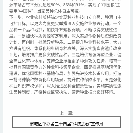
源市场占有率分别超过80%、86%和91%，实现了“中国粮”主
要用“中国种”，当家品种总体自主可控。
下一步，农业农村部将锚定实现种业科技自立自强、种源自主
可控目标，以更大力度更实举措深入实施种业振兴行动，一个
品种一个品种地抓，加快补齐短板弱项，不断取得突破性进
展。一是加快种质资源鉴定利用，深入实施作物种质资源改良
计划，再创制一批优异新种质。二是提升种业科技水平，大力
推进有组织、体系化的科研育种攻关，深入实施畜禽遗传改良
计划，培育推广更多突破性品种。三是培优育强阵型企业，健
全商业化育种体系，支持企业承担更多种源攻关任务，培育一
批具有国际竞争力的种业科技领军企业。四是推进基地现代化
建设，优化国家种业基地布局，加强先进技术装备应用，打造
一批制种繁种数智化应用场景，提升供种保障水平。五是强化
种业知识产权保护，深入推进品种全链条管理，实施实质性派
生品种制度，严格种业监管执法，营造种业振兴良好环境。
上一篇:
渭城区举办第三十四届“科技之春”宣传月