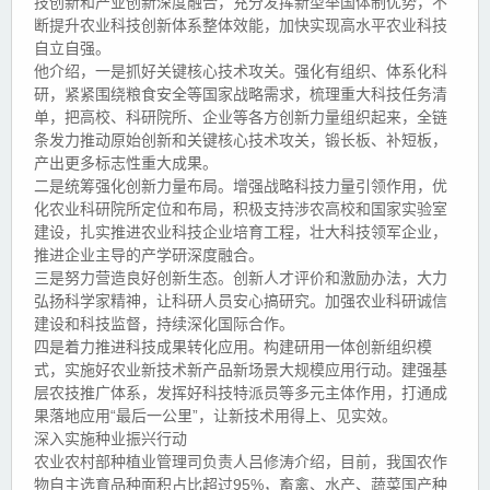
技创新和产业创新深度融合，充分发挥新型举国体制优势，不
断提升农业科技创新体系整体效能，加快实现高水平农业科技
自立自强。
他介绍，一是抓好关键核心技术攻关。强化有组织、体系化科
研，紧紧围绕粮食安全等国家战略需求，梳理重大科技任务清
单，把高校、科研院所、企业等各方创新力量组织起来，全链
条发力推动原始创新和关键核心技术攻关，锻长板、补短板，
产出更多标志性重大成果。
二是统筹强化创新力量布局。增强战略科技力量引领作用，优
化农业科研院所定位和布局，积极支持涉农高校和国家实验室
建设，扎实推进农业科技企业培育工程，壮大科技领军企业，
推进企业主导的产学研深度融合。
三是努力营造良好创新生态。创新人才评价和激励办法，大力
弘扬科学家精神，让科研人员安心搞研究。加强农业科研诚信
建设和科技监督，持续深化国际合作。
四是着力推进科技成果转化应用。构建研用一体创新组织模
式，实施好农业新技术新产品新场景大规模应用行动。建强基
层农技推广体系，发挥好科技特派员等多元主体作用，打通成
果落地应用“最后一公里”，让新技术用得上、见实效。
深入实施种业振兴行动
农业农村部种植业管理司负责人吕修涛介绍，目前，我国农作
物自主选育品种面积占比超过95%，畜禽、水产、蔬菜国产种